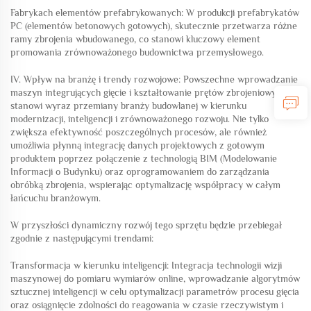
Fabrykach elementów prefabrykowanych: W produkcji prefabrykatów
PC (elementów betonowych gotowych), skutecznie przetwarza różne
ramy zbrojenia wbudowanego, co stanowi kluczowy element
promowania zrównoważonego budownictwa przemysłowego.
IV. Wpływ na branżę i trendy rozwojowe: Powszechne wprowadzanie
maszyn integrujących gięcie i kształtowanie prętów zbrojeniowych
stanowi wyraz przemiany branży budowlanej w kierunku
modernizacji, inteligencji i zrównoważonego rozwoju. Nie tylko
zwiększa efektywność poszczególnych procesów, ale również
umożliwia płynną integrację danych projektowych z gotowym
produktem poprzez połączenie z technologią BIM (Modelowanie
Informacji o Budynku) oraz oprogramowaniem do zarządzania
obróbką zbrojenia, wspierając optymalizację współpracy w całym
łańcuchu branżowym.
W przyszłości dynamiczny rozwój tego sprzętu będzie przebiegał
zgodnie z następującymi trendami:
Transformacja w kierunku inteligencji: Integracja technologii wizji
maszynowej do pomiaru wymiarów online, wprowadzanie algorytmów
sztucznej inteligencji w celu optymalizacji parametrów procesu gięcia
oraz osiągnięcie zdolności do reagowania w czasie rzeczywistym i