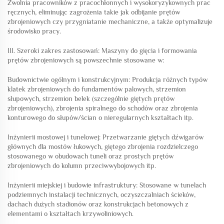
Zwolnia pracowników z pracochłonnych i wysokoryzykownych prac
ręcznych, eliminując zagrożenia takie jak odbijanie prętów
zbrojeniowych czy przygniatanie mechaniczne, a także optymalizuje
środowisko pracy.
III. Szeroki zakres zastosowań: Maszyny do gięcia i formowania
prętów zbrojeniowych są powszechnie stosowane w:
Budownictwie ogólnym i konstrukcyjnym: Produkcja różnych typów
klatek zbrojeniowych do fundamentów palowych, strzemion
słupowych, strzemion belek (szczególnie giętych prętów
zbrojeniowych), zbrojenia spiralnego do schodów oraz zbrojenia
konturowego do słupów/ścian o nieregularnych kształtach itp.
Inżynierii mostowej i tunelowej: Przetwarzanie giętych dźwigarów
głównych dla mostów łukowych, giętego zbrojenia rozdzielczego
stosowanego w obudowach tuneli oraz prostych prętów
zbrojeniowych do kolumn przeciwwybojowych itp.
Inżynierii miejskiej i budowie infrastruktury: Stosowane w tunelach
podziemnych instalacji technicznych, oczyszczalniach ścieków,
dachach dużych stadionów oraz konstrukcjach betonowych z
elementami o kształtach krzywoliniowych.