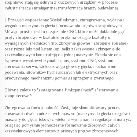
stopniowo stają się jednym z kluczowych urządzeń w procesie
industrializacji i inteligentnej transformacji branży budowlanej.
I. Przegląd wyposażenia: Wielofunkcyjna, zintegrowana, wydajna i
wygodna maszyna do gięcia i formowania prętów zbrojeniowych.
Mówiąc prosto, jest to urządzenie CNC, które może dokładnie giąć
pręty zbrojeniowe w kształcie pręta na okrągłe kształty o
wymaganych średnicach (np. zbrojenie główne i zbrojenie spiralne)
oraz różne łuki pod kątem (np. belki zakrzywione i zbrojenie do
krzywoliniowych konstrukcji) na jednej maszynie. Składa się ona
typowo z wysokowytrzymałej ramy, systemu CNC, systemu
sterowania serwo, wieloosiowego głowicy gięcia, mechanizmu
podawania, siłowników hydraulicznych lub elektrycznych oraz
precyzyjnego mechanizmu pomiaru i sprzężenia zwrotnego.
Główne zalety to "zintegrowana funkcjonalność" i "sterowanie
komputerowe":
Zintegrowana funkcjonalność: Zastępuje skomplikowany proces
stosowania dwóch oddzielnych maszyn (maszyny do gięcia okręgów i
maszyny do gięcia łuków) z wieloma wymianami i regulacjami matryc,
osiągając pomyślnie jednoczesne formowanie złożonych całych
krzywoliniowych elementów z prostych prętów zbrojeniowych.