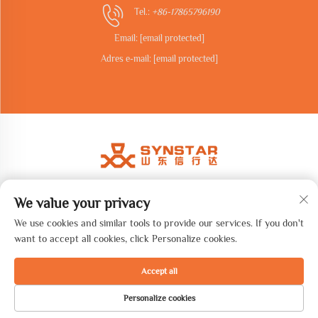
Tel.:
+86-17865796190
Email:
[email protected]
Adres e-mail:
[email protected]
We value your privacy
Copyright © 2026 Shandong synstar Intelligent Technology Co., Ltd.
Wszelkie prawa zastrzeżone. -
Polityka prywatności
We use cookies and similar tools to provide our services. If you don't
want to accept all cookies, click Personalize cookies.
Accept all
Personalize cookies
STRONA GŁÓWNA
PRODUKTY
ADRES E-MAIL
TELEFON