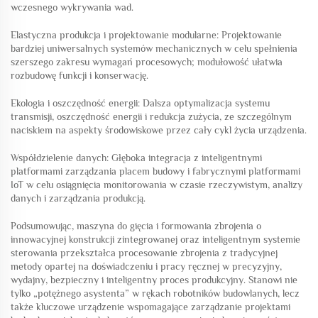
wczesnego wykrywania wad.
Elastyczna produkcja i projektowanie modularne: Projektowanie
bardziej uniwersalnych systemów mechanicznych w celu spełnienia
szerszego zakresu wymagań procesowych; modułowość ułatwia
rozbudowę funkcji i konserwację.
Ekologia i oszczędność energii: Dalsza optymalizacja systemu
transmisji, oszczędność energii i redukcja zużycia, ze szczególnym
naciskiem na aspekty środowiskowe przez cały cykl życia urządzenia.
Współdzielenie danych: Głęboka integracja z inteligentnymi
platformami zarządzania placem budowy i fabrycznymi platformami
IoT w celu osiągnięcia monitorowania w czasie rzeczywistym, analizy
danych i zarządzania produkcją.
Podsumowując, maszyna do gięcia i formowania zbrojenia o
innowacyjnej konstrukcji zintegrowanej oraz inteligentnym systemie
sterowania przekształca procesowanie zbrojenia z tradycyjnej
metody opartej na doświadczeniu i pracy ręcznej w precyzyjny,
wydajny, bezpieczny i inteligentny proces produkcyjny. Stanowi nie
tylko „potężnego asystenta” w rękach robotników budowlanych, lecz
także kluczowe urządzenie wspomagające zarządzanie projektami