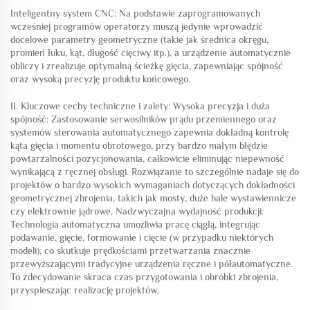
Inteligentny system CNC: Na podstawie zaprogramowanych
wcześniej programów operatorzy muszą jedynie wprowadzić
docelowe parametry geometryczne (takie jak średnica okręgu,
promień łuku, kąt, długość cięciwy itp.), a urządzenie automatycznie
obliczy i zrealizuje optymalną ścieżkę gięcia, zapewniając spójność
oraz wysoką precyzję produktu końcowego.
II. Kluczowe cechy techniczne i zalety: Wysoka precyzja i duża
spójność: Zastosowanie serwosilników prądu przemiennego oraz
systemów sterowania automatycznego zapewnia dokładną kontrolę
kąta gięcia i momentu obrotowego, przy bardzo małym błędzie
powtarzalności pozycjonowania, całkowicie eliminując niepewność
wynikającą z ręcznej obsługi. Rozwiązanie to szczególnie nadaje się do
projektów o bardzo wysokich wymaganiach dotyczących dokładności
geometrycznej zbrojenia, takich jak mosty, duże hale wystawiennicze
czy elektrownie jądrowe. Nadzwyczajna wydajność produkcji:
Technologia automatyczna umożliwia pracę ciągłą, integrując
podawanie, gięcie, formowanie i cięcie (w przypadku niektórych
modeli), co skutkuje prędkościami przetwarzania znacznie
przewyższającymi tradycyjne urządzenia ręczne i półautomatyczne.
To zdecydowanie skraca czas przygotowania i obróbki zbrojenia,
przyspieszając realizację projektów.