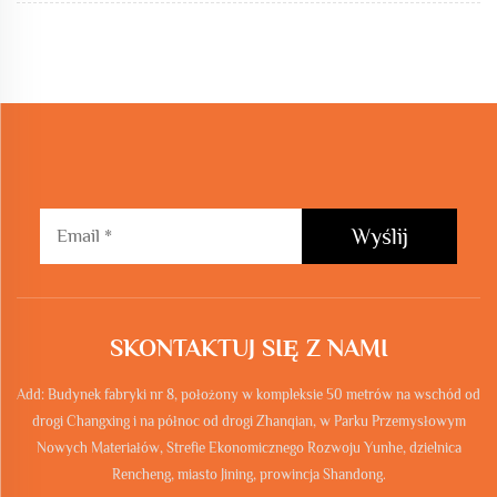
Wyślij
SKONTAKTUJ SIĘ Z NAMI
Add: Budynek fabryki nr 8, położony w kompleksie 50 metrów na wschód od
drogi Changxing i na północ od drogi Zhanqian, w Parku Przemysłowym
Nowych Materiałów, Strefie Ekonomicznego Rozwoju Yunhe, dzielnica
Rencheng, miasto Jining, prowincja Shandong.