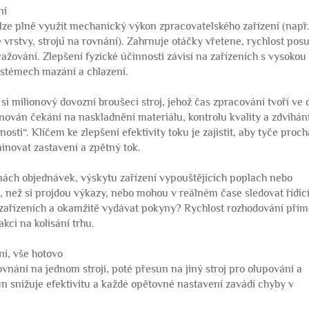
ní
a lze plně využít mechanický výkon zpracovatelského zařízení (např
vrstvy, strojů na rovnání). Zahrnuje otáčky vřetene, rychlost pos
ování. Zlepšení fyzické účinnosti závisí na zařízeních s vysokou
ystémech mazání a chlazení.
e si milionový dovozní broušecí stroj, jehož čas zpracování tvoří ve 
nován čekání na naskladnění materiálu, kontrolu kvality a zdvihání
osti“. Klíčem ke zlepšení efektivity toku je zajistit, aby tyče proc
inovat zastavení a zpětný tok.
ách objednávek, výskytu zařízení vypouštějících poplach nebo
 než si projdou výkazy, nebo mohou v reálném čase sledovat řídic
 zařízeních a okamžitě vydávat pokyny? Rychlost rozhodování přím
kci na kolísání trhu.
ní, vše hotovo
vnání na jednom stroji, poté přesun na jiný stroj pro olupování a
un snižuje efektivitu a každé opětovné nastavení zavádí chyby v