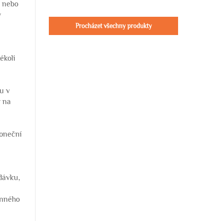
y nebo
y
Procházet všechny produkty
ékoli
u v
y na
koneční
dávku,
inného