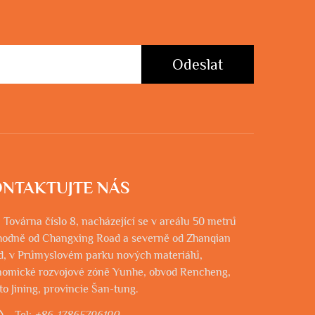
Odeslat
NTAKTUJTE NÁS
 Továrna číslo 8, nacházející se v areálu 50 metrů
hodně od Changxing Road a severně od Zhanqian
d, v Průmyslovém parku nových materiálů,
nomické rozvojové zóně Yunhe, obvod Rencheng,
o Jining, provincie Šan-tung.