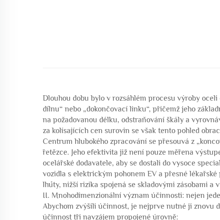
Dlouhou dobu bylo v rozsáhlém procesu výroby ocel
dílnu“ nebo „dokončovací linku“, přičemž jeho základ
na požadovanou délku, odstraňování škály a vyrovn
za kolísajících cen surovin se však tento pohled obrac
Centrum hlubokého zpracování se přesouvá z „koncov
řetězce. Jeho efektivita již není pouze měřena výstu
ocelářské dodavatele, aby se dostali do vysoce speci
vozidla s elektrickým pohonem EV a přesné lékařské p
lhůty, nižší rizika spojená se skladovými zásobami a v
II. Mnohodimenzionální význam účinnosti: nejen jed
Abychom zvýšili účinnost, je nejprve nutné ji znovu 
účinnost tři navzájem propojené úrovně: