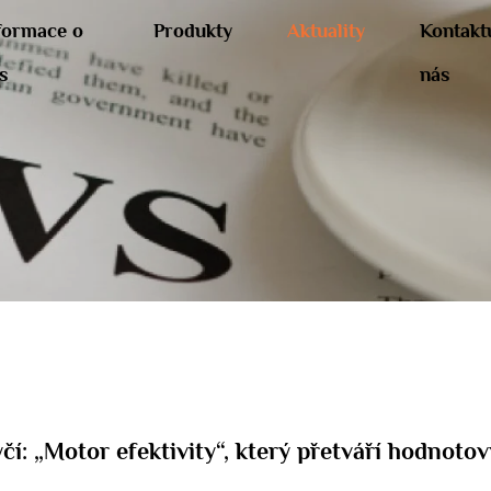
formace o
Produkty
Aktuality
Kontakt
s
nás
í: „Motor efektivity“, který přetváří hodnotov