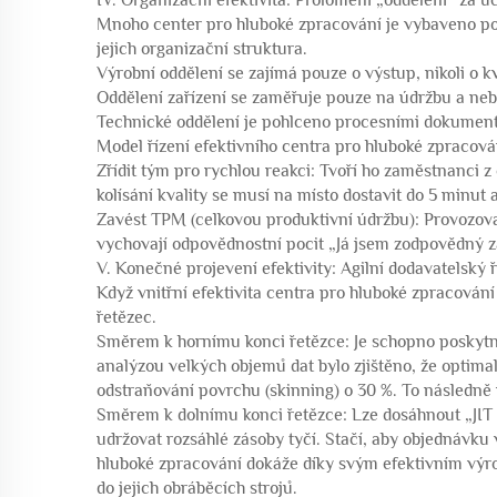
IV. Organizační efektivita: Prolomení „oddělení“ za 
Mnoho center pro hluboké zpracování je vybaveno pok
jejich organizační struktura.
Výrobní oddělení se zajímá pouze o výstup, nikoli o kv
Oddělení zařízení se zaměřuje pouze na údržbu a neb
Technické oddělení je pohlceno procesními dokument
Model řízení efektivního centra pro hluboké zpracová
Zřídit tým pro rychlou reakci: Tvoří ho zaměstnanci z
kolísání kvality se musí na místo dostavit do 5 minut
Zavést TPM (celkovou produktivní údržbu): Provozovat
vychovají odpovědnostní pocit „Já jsem zodpovědný z
V. Konečné projevení efektivity: Agilní dodavatelský 
Když vnitřní efektivita centra pro hluboké zpracován
řetězec.
Směrem k hornímu konci řetězce: Je schopno poskytno
analýzou velkých objemů dat bylo zjištěno, že optima
odstraňování povrchu (skinning) o 30 %. To následně v
Směrem k dolnímu konci řetězce: Lze dosáhnout „JIT 
udržovat rozsáhlé zásoby tyčí. Stačí, aby objednávk
hluboké zpracování dokáže díky svým efektivním výr
do jejich obráběcích strojů.