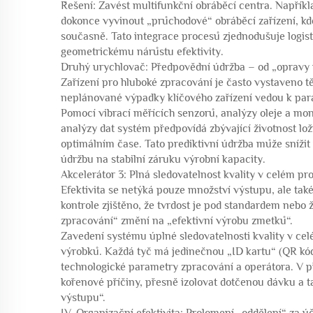
Řešení: Zavést multifunkční obráběcí centra. Napříkl
dokonce vyvinout „průchodové“ obráběcí zařízení, k
současně. Tato integrace procesů zjednodušuje logist
geometrickému nárůstu efektivity.
Druhý urychlovač: Předpovědní údržba – od „opravy
Zařízení pro hluboké zpracování je často vystaveno t
neplánované výpadky klíčového zařízení vedou k par
Pomocí vibrací měřících senzorů, analýzy oleje a moni
analýzy dat systém předpovídá zbývající životnost l
optimálním čase. Tato prediktivní údržba může sníži
údržbu na stabilní záruku výrobní kapacity.
Akcelerátor 3: Plná sledovatelnost kvality v celém p
Efektivita se netýká pouze množství výstupu, ale tak
kontrole zjištěno, že tvrdost je pod standardem nebo 
zpracování“ změní na „efektivní výrobu zmetků“.
Zavedení systému úplné sledovatelnosti kvality v ce
výrobků. Každá tyč má jedinečnou „ID kartu“ (QR kód
technologické parametry zpracování a operátora. V p
kořenové příčiny, přesně izolovat dotčenou dávku a ta
výstupu“.