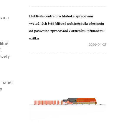
.
Efektivita centra pro hluboké zpracování
uvu a
výztužných tyčí: klíčová poháněcí síla přechodu
od pasivního zpracování k aktivnímu přidanému
užitku
dílně
2026-04-27
.
házely
í panel
o