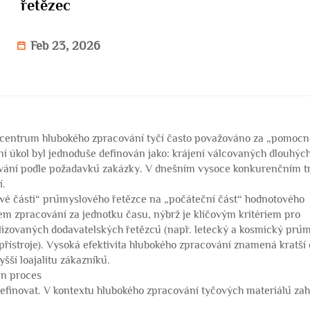
řetězec
Feb 23, 2026
i centrum hlubokého zpracování tyčí často považováno za „pomoc
ní úkol byl jednoduše definován jako: krájení válcovaných dlouhých
ávání podle požadavků zakázky. V dnešním vysoce konkurenčním t
í.
é části“ průmyslového řetězce na „počáteční část“ hodnotového
pem zpracování za jednotku času, nýbrž je klíčovým kritériem pro
alizovaných dodavatelských řetězců (např. letecký a kosmický prům
řístroje). Vysoká efektivita hlubokého zpracování znamená kratší
yšší loajalitu zákazníků.
en proces
definovat. V kontextu hlubokého zpracování tyčových materiálů za