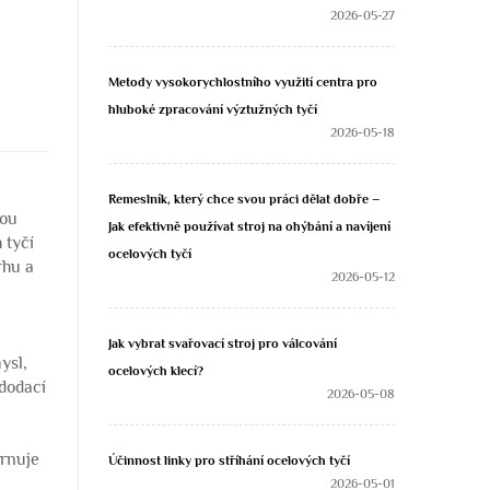
2026-05-27
Metody vysokorychlostního využití centra pro
hluboké zpracování výztužných tyčí
2026-05-18
Řemeslník, který chce svou práci dělat dobře –
nou
Jak efektivně používat stroj na ohýbání a navíjení
 tyčí
ocelových tyčí
rhu a
2026-05-12
Jak vybrat svařovací stroj pro válcování
ysl,
ocelových klecí?
 dodací
2026-05-08
hrnuje
Účinnost linky pro stříhání ocelových tyčí
2026-05-01