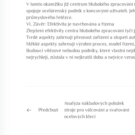
V tomto okamžiku již centrum hlubokého zpracování 
spojuje ocelárenský podnik s koncovými uživateli. Je
průmyslového řetězce.
VI. Závěr: Efektivita je navrhována a řízena
Zlepšení efektivity centra hlubokého zpracování tyčí
Tvrdé aspekty zahrnují přesnost zařízení a stupeň au
Měkké aspekty zahrnují výrobní proces, model řízení
Budoucí vítězové nebudou podniky, které vlastní nejdraž
nejrychleji, zůstala v ní nejkratší dobu a nejvíce vzro
Analýza nákladových položek
Předchozí
stroje pro válcování a svařování
ocelových klecí