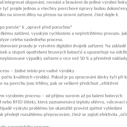
ad integrovat olupování, rovnání a broušení do jediné výrobní link
de tyč projde jednou a všechny povrchové úpravy budou dokončen
iku na úrovni dílny na přenos na úrovni zařízení, čímž dojde k
 po poruše“ k „opravě před poruchou"
ěžkému zatížení, vysokým rychlostem a nepřetržitému provozu. Jak
alýze celého následného procesu.
torování proudu je vytvořen digitální dvojník zařízení. Na základě
ožisek a stupeň opotřebení brusných kotoučů a upozorňuje na údržb
t neplánované výpadky zařízení o více než 50 % a přeměnit náklad
rocesu – žádné místo pro vadné výrobky
é počtu kvalitních výrobků. Pokud je po zpracování dávky tyčí při 
že na povrchu jsou trhliny, pak se veškeré předchozí „efektivní
lém výrobním procesu – od příjmu surovin až po balení hotových
 nebo RFID štítek), která zaznamenává teplotu ohřevu, válcovací 
řípadě výskytu problému lze okamžitě provést zpětné vyhledání
k předejít rozsáhlému přepracování, čímž se zajistí efektivita „úč