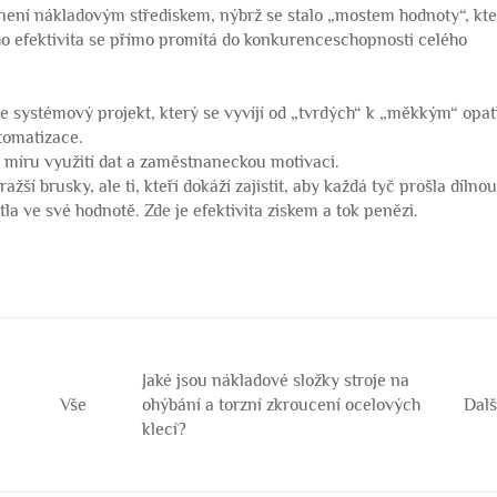
není nákladovým střediskem, nýbrž se stalo „mostem hodnoty“, kte
ho efektivita se přímo promítá do konkurenceschopnosti celého
 je systémový projekt, který se vyvíjí od „tvrdých“ k „měkkým“ opa
tomatizace.
, míru využití dat a zaměstnaneckou motivaci.
ší brusky, ale ti, kteří dokáží zajistit, aby každá tyč prošla dílnou
stla ve své hodnotě. Zde je efektivita ziskem a tok penězi.
Jaké jsou nákladové složky stroje na
Vše
ohýbání a torzní zkroucení ocelových
Dalš
klecí?