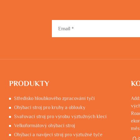
PRODUKTY
KO
Středisko hloubkového zpracování tyčí
Add:
výc
Ohýbací stroj pro kruhy a oblouky
Roa
Svařovací stroj pro výrobu výztužných klecí
eko
Velkoformátový ohýbací stroj
měst
Ohýbací a navíjecí stroj pro výztužné tyče