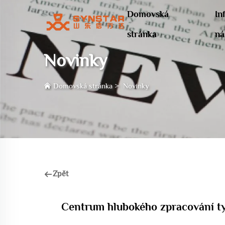
Domovská
In
stránka
ná
Novinky
Domovská stránka
>
Novinky
Zpět
Centrum hlubokého zpracování tyč