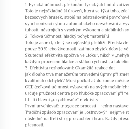
1. Fyzická účinnost: překonání fyzických limitů zaříze
Toto je nejzákladnější úroveň, která se týká toho, zd
bezosových brusek, strojů na odstraňování povrchové 
synchronizaci rytmu automatického navažování a vyvaž
tuhostí, nástrojích s vysokým výkonem a stabilních s
2. Toková účinnost: hladký pohyb materiálů
Toto je aspekt, který se nejčastěji přehlíží. Představt
pouze 30 % jeho životnosti, zatímco zbytek doby je vě
Skutečná efektivita spočívá ve „toku“, nikoli v „nehybn
každým procesem hladce a stálou rychlostí, a tak elim
3. Efektivita rozhodování: Okamžitá reakce dat
Jak dlouho trvá manažerům provedení úprav při změn
kvalitních odchylek? Musí počkat až do konce měsíce,
OEE (celková účinnost vybavení) na svých mobilních
určuje pružnost centra pro hluboké zpracování při rea
III. Tři hlavní „urychlovače“ efektivity
První urychlovač: Integrace procesů – jedno nastave
Tradiční způsob zpracování je „ostrovový“: nejprve ro
následně na třetí stroj pro zaoblení hran. Každý přes
přesnosti.