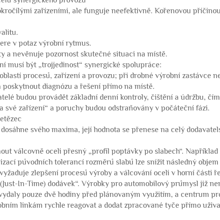
účelu synergického provozu
ročilými zařízeními, ale funguje neefektivně. Kořenovou příčinou
alitu.
ere v potaz výrobní rytmus.
y a nevěnuje pozornost skutečné situaci na místě.
ní musí být „trojjedinost“ synergické spolupráce:
 oblastí procesů, zařízení a provozu; při drobné výrobní zastávce n
 a poskytnout diagnózu a řešení přímo na místě.
elé budou provádět základní denní kontroly, čištění a údržbu, čím
a své zařízení“ a poruchy budou odstraňovány v počáteční fázi.
řetězec
í dosáhne svého maxima, její hodnota se přenese na celý dodavatel
ut válcovně oceli přesný „profil poptávky po slabech“. Například
lizací původních tolerancí rozměrů slabů lze snížit následný objem
yžaduje zlepšení procesů výroby a válcování oceli v horní části ř
(Just-In-Time) dodávek“. Výrobky pro automobilový průmysl již n
u vydaly pouze dvě hodiny před plánovaným využitím, a centrum pr
obním linkám rychle reagovat a dodat zpracované tyče přímo uživ