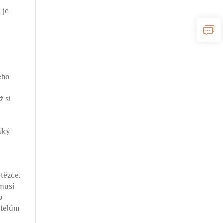
 je
ebo
ž si
ský
etězce.
emusí
o
atelům