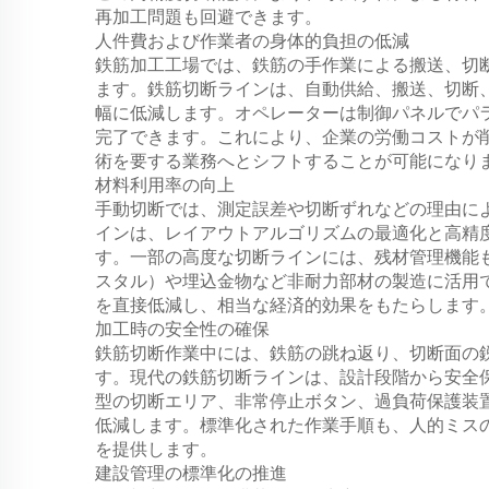
再加工問題も回避できます。
人件費および作業者の身体的負担の低減
鉄筋加工工場では、鉄筋の手作業による搬送、切
ます。鉄筋切断ラインは、自動供給、搬送、切断
幅に低減します。オペレーターは制御パネルでパ
完了できます。これにより、企業の労働コストが
術を要する業務へとシフトすることが可能になり
材料利用率の向上
手動切断では、測定誤差や切断ずれなどの理由に
インは、レイアウトアルゴリズムの最適化と高精
す。一部の高度な切断ラインには、残材管理機能
スタル）や埋込金物など非耐力部材の製造に活用
を直接低減し、相当な経済的効果をもたらします
加工時の安全性の確保
鉄筋切断作業中には、鉄筋の跳ね返り、切断面の
す。現代の鉄筋切断ラインは、設計段階から安全
型の切断エリア、非常停止ボタン、過負荷保護装
低減します。標準化された作業手順も、人的ミス
を提供します。
建設管理の標準化の推進