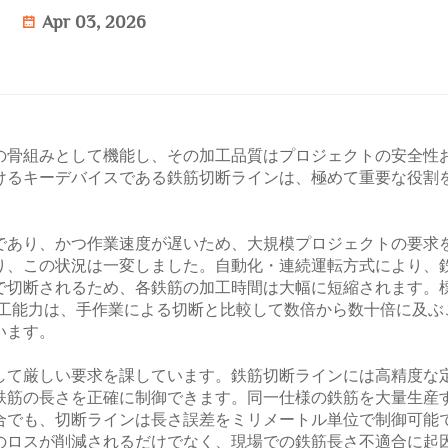
Apr 03, 2026
の骨組みとして機能し、その加工品質はプロジェクトの安全性
けるキーデバイスである鉄筋切断ラインは、極めて重要な役割
であり、かつ作業速度が遅いため、大規模プロジェクトの要求
り、この状況は一変しました。自動化・連続運転方式により、
で切断されるため、各鉄筋の加工時間は大幅に短縮されます。
加工能力は、手作業による切断と比較して数倍から数十倍に及ぶ
います。
して厳しい要求を課しています。鉄筋切断ラインには高精度な
鉄筋の長さを正確に制御できます。同一仕様の鉄筋を大量生産
合でも、切断ラインは長さ誤差をミリメートル単位で制御可能
のロスが削減されるだけでなく、現場での鉄筋長さ不適合に起