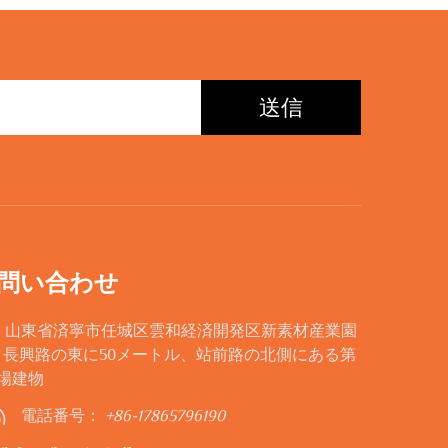
送信
問い合わせ
d: 山東省済寧市任城区雲和経済開発区新素材産業園
、長興路の東に50メートル、站前路の北側にある第
工場建物
電話番号：
+86-17865796190