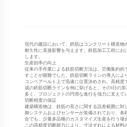
現代の建設において、鉄筋はコンクリート構造物
耐久性に直接影響を与えます。鉄筋加工工程にお
します。
生産効率の向上
従来の手作業による鉄筋切断方法は、労働集約的
すことが困難でした。鉄筋切断ラインの導入によ
コンベアベルト上で迅速に位置決めされ、高精度
成の鉄筋切断ラインを例に挙げると、その1日の
多く、プロジェクトの円滑な進行を強力に支えて
切断精度の保証
建築構造物は、鉄筋の長さに関する誤差範囲に対
御システムおよびセンサーが装備されており、各
合でも、少量多品種のカスタマイズ生産を行う場
この高精度切断能力により、寸法ずれによる材料