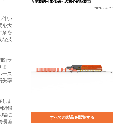
ら能動的付加価値への核心的駆動力
2026-04-27
も伴い
度を大
作業を
度な技
切断ラ
きま
ホース
損失率
在しま
半閉鎖
大幅に
すべての製品を閲覧する
業環境