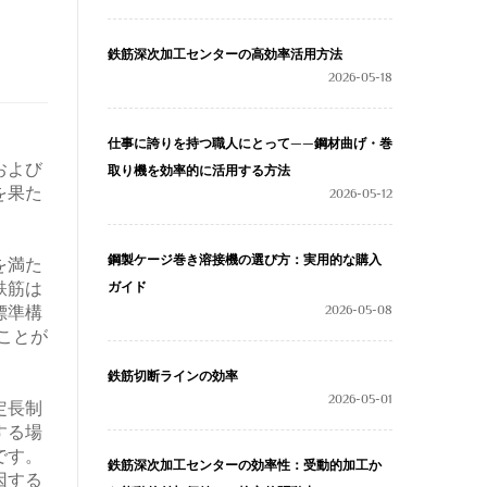
鉄筋深次加工センターの高効率活用方法
2026-05-18
仕事に誇りを持つ職人にとって——鋼材曲げ・巻
および
取り機を効率的に活用する方法
を果た
2026-05-12
鋼製ケージ巻き溶接機の選び方：実用的な購入
を満た
鉄筋は
ガイド
2026-05-08
標準構
ことが
鉄筋切断ラインの効率
2026-05-01
定長制
する場
です。
鉄筋深次加工センターの効率性：受動的加工か
因する