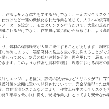
断、運搬は多大な体力を要するだけでなく、一定の安全リスク
、仕分けなど一連の機械化された作業を通じて、人手への依存
ラメーターを設定し、モニタリングを行うだけで、大量の反復
削減されるだけでなく、作業員は重労働から解放され、より高
ます。
より、鋼材の端部廃材が大量に発生することがあります。鋼材
度な制御によって、端部廃材の発生を最小限に抑えることがで
も備わっており、短尺の残り鋼材を分類・再利用して、馬凳（
できます。このような精密な資材管理は、現場における鋼材の
。
鋭利なエッジによる怪我、設備の誤操作などのリスクが常に存
保護対策を念頭に置いて開発されています。完全閉鎖型または
置、自動潤滑システムなどにより、作業工程中の安全リスクを
の発生確率を最小限に抑え、現場作業員にとってより安全な作