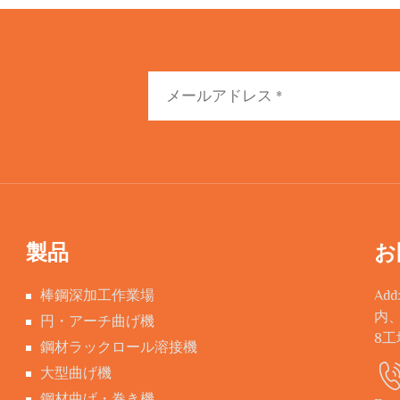
製品
お
棒鋼深加工作業場
Ad
内
円・アーチ曲げ機
8
鋼材ラックロール溶接機
大型曲げ機
鋼材曲げ・巻き機