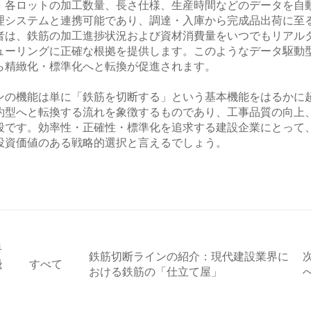
、各ロットの加工数量、長さ仕様、生産時間などのデータを自
理システムと連携可能であり、調達・入庫から完成品出荷に至
者は、鉄筋の加工進捗状況および資材消費量をいつでもリアル
ューリングに正確な根拠を提供します。このようなデータ駆動
ら精緻化・標準化へと転換が促進されます。
ンの機能は単に「鉄筋を切断する」という基本機能をはるかに
約型へと転換する流れを象徴するものであり、工事品質の向上
段です。効率性・正確性・標準化を追求する建設企業にとって
投資価値のある戦略的選択と言えるでしょう。
手
鉄筋切断ラインの紹介：現代建設業界に
飛
すべて
おける鉄筋の「仕立て屋」