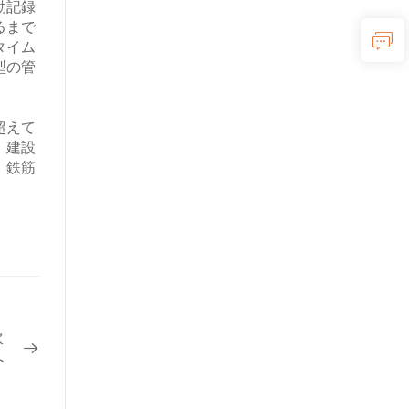
動記録
るまで
タイム
型の管
超えて
、建設
、鉄筋
次
へ