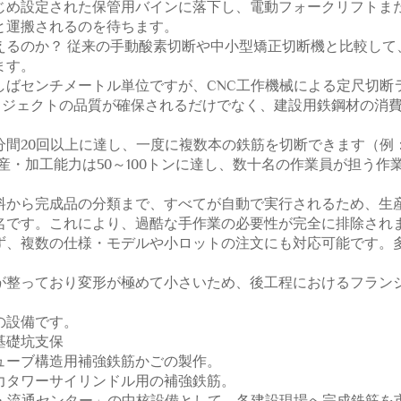
じめ設定された保管用バインに落下し、電動フォークリフトま
と運搬されるのを待ちます。
えるのか？ 従来の手動酸素切断や中小型矯正切断機と比較して
ます。
しばセンチメートル単位ですが、CNC工作機械による定尺切断
ロジェクトの品質が確保されるだけでなく、建設用鉄鋼材の消
分間20回以上に達し、一度に複数本の鉄筋を切断できます（例
生産・加工能力は50～100トンに達し、数十名の作業員が担う作
料から完成品の分類まで、すべてが自動で実行されるため、生
3名です。これにより、過酷な手作業の必要性が完全に排除され
ず、複数の仕様・モデルや小ロットの注文にも対応可能です。
が整っており変形が極めて小さいため、後工程におけるフラン
の設備です。
基礎坑支保
ューブ構造用補強鉄筋かごの製作。
力タワーサイリンドル用の補強鉄筋。