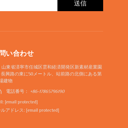
送信
問い合わせ
d: 山東省済寧市任城区雲和経済開発区新素材産業園
、長興路の東に50メートル、站前路の北側にある第
工場建物
電話番号：
+86-17865796190
il:
[email protected]
ールアドレス:
[email protected]