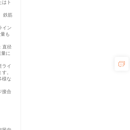
たはト
、鉄筋
ライン
費量も
：直径
業量に
産ライ
ます。
多様な
ジ接合