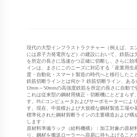
現代の大型インフラストラクチャー（例えば、エ
には原子力発電所など）の建設において、鉄筋は
を所定の長さに迅速かつ正確に切断し、さらに効
インは、まさにこのニーズに対応する「産業用生
度・自動化・スマート製造の時代へと移行したこ
鉄筋切断ラインとは何か？ 鉄筋切断ライン、ある
12mm～50mmの高強度鉄筋を所定の長さに自
これは従来型の鋼材用矯正・切断機にとどまらず
す。PLCコンピュータおよびサーボモーターによ
す。現在、中規模および大規模な鋼材製造工場や
標準化された鋼材剪断ラインの主要構造および構
します：
原材料準備ラック（給料機構）：加工対象の原材
り、鋼材を搬送ローラーへ容易に持ち上げること