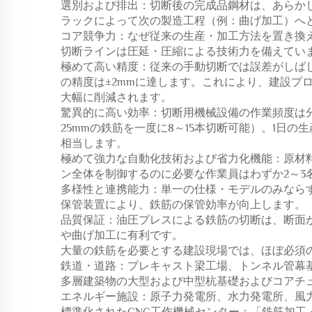
選別および排出：切断後の完成品鋼材は、あらか
ラックによって次の製造工程（例：曲げ加工）へ
コア競争力：なぜ従来の生産・加工方法を置き換
切断ラインは圧延・圧縮による技術力を備えてい
極めて高い精度：従来の手動切断では誤差がしば
の精度は±2mmに達します。これにより、建設プ
大幅に削減されます。
驚異的に高い効率：切断用機械設備の作業頻度は
25mmの鉄筋を一度に8～15本切断可能）。1日の
相当します。
極めて強力な自動化技術および省力化機能：原材
ン全体を制御するのに必要な作業員はわずか2～
多様性と連携能力：単一の仕様・モデルのみなら
保管装置により、鉄筋の保管効率が向上します。
品質保証：油圧プレスによる鉄筋の切断は、断面
や曲げ加工に有利です。
大量の鉄筋を必要とする建設現場では、ほぼ必須
鉄道・道路：プレキャスト梁工場、トンネル管幕
多層建築物の大型および中型杭基礎およびコアチ
エネルギー施設：原子力発電所、水力発電所、風