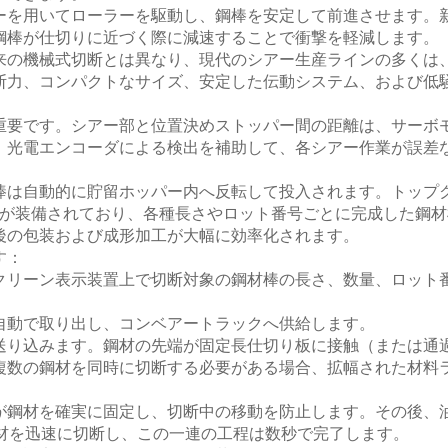
ーを用いてローラーを駆動し、鋼棒を安定して前進させます。
鋼棒が仕切りに近づく際に減速することで衝撃を軽減します。
来の機械式切断とは異なり、現代のシアー生産ラインの多くは
断力、コンパクトなサイズ、安定した伝動システム、および低
重要です。シアー部と位置決めストッパー間の距離は、サーボ
、光電エンコーダによる検出を補助して、各シアー作業が誤差
棒は自動的に貯留ホッパー内へ反転して投入されます。トップ
置が装備されており、各種長さやロット番号ごとに完成した鋼材
後の包装および成形加工が大幅に効率化されます。
す：
クリーン表示装置上で切断対象の鋼材棒の長さ、数量、ロット
自動で取り出し、コンベアートラックへ供給します。
送り込みます。鋼材の先端が固定長仕切り板に接触（または通
複数の鋼材を同時に切断する必要がある場合、拡幅された材料
が鋼材を確実に固定し、切断中の移動を防止します。その後、
で鋼材を迅速に切断し、この一連の工程は数秒で完了します。