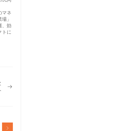
市民向
のマネ
業場」
護、効
クトに
次
へ