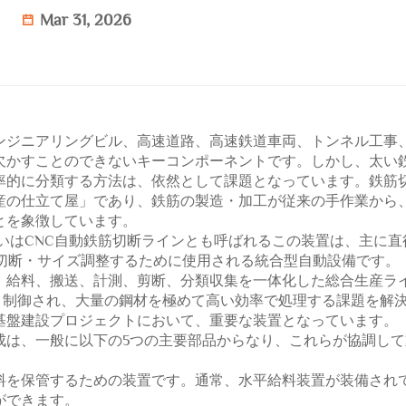
Mar 31, 2026
ンジニアリングビル、高速道路、高速鉄道車両、トンネル工事
欠かすことのできないキーコンポーネントです。しかし、太い
率的に分類する方法は、依然として課題となっています。鉄筋
産の仕立て屋」であり、鉄筋の製造・加工が従来の手作業から
とを象徴しています。
いはCNC自動鉄筋切断ラインとも呼ばれるこの装置は、主に直
動で切断・サイズ調整するために使用される統合型自動設備です。
、給料、搬送、計測、剪断、分類収集を一体化した総合生産ラ
り制御され、大量の鋼材を極めて高い効率で処理する課題を解
基盤建設プロジェクトにおいて、重要な装置となっています。
成は、一般に以下の5つの主要部品からなり、これらが協調して
料を保管するための装置です。通常、水平給料装置が装備され
ができます。