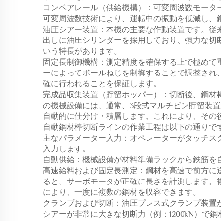
コンベアレール（供給機構）：可変周波数モータ
可変周波数技術により、運転中の振動を低減し、
油圧シアー装置：本機の主要な作動装置です。従
出しに油圧シリンダーを採用しており、強力な切
いう特長があります。
固定長制御機構：測定精度を確保する上で極めて
ーによってボールねじを制御することで調整され
確に行われることを保証します。
完成品収集装置（貯留ホッパー）：切断後、鋼材
の機械設備には、通常、3段式マルチビン貯留装
自動的に仕分け・積層します。これにより、その
自動鋼材棒切断ラインの作業工程は以下の通りで
主なパラメーター入力：オペレーターがタッチス
入力します。
自動供給：機械設備が材料準備ラックから鉄筋を
高速給料および固定長測定：鋼材を高速で前方に
ると、サーボモータが正確に長さを計測します。
により、一度に複数の鋼材を収容できます。
クランプおよび切断：油圧プレス式クランプ装置
シアーが非常に大きな切断力（例：1200kN）