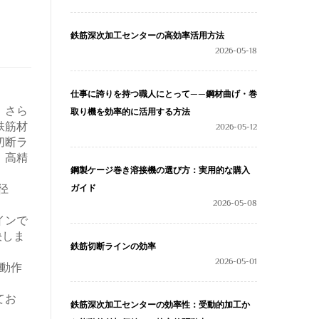
鉄筋深次加工センターの高効率活用方法
2026-05-18
仕事に誇りを持つ職人にとって——鋼材曲げ・巻
、さら
取り機を効率的に活用する方法
鉄筋材
2026-05-12
切断ラ
、高精
鋼製ケージ巻き溶接機の選び方：実用的な購入
径
ガイド
2026-05-08
インで
決しま
鉄筋切断ラインの効率
2026-05-01
動作
てお
鉄筋深次加工センターの効率性：受動的加工か