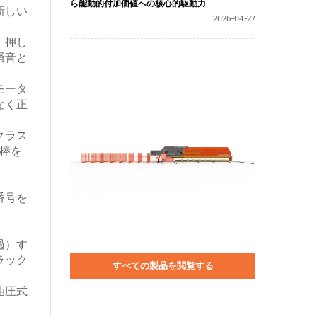
ら能動的付加価値への核心的駆動力
新しい
2026-04-27
、押し
騒音と
モータ
なく正
クラス
棒を
番号を
過）す
ラック
すべての製品を閲覧する
油圧式