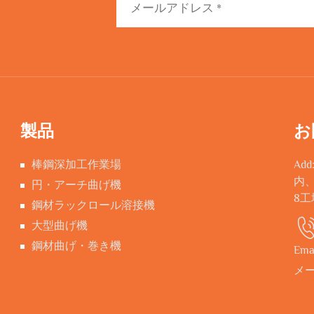
製品
お
棒鋼深加工作業場
Ad
内
円・アーチ曲げ機
8
鋼材ラックロール溶接機
大型曲げ機
鋼材曲げ・巻き機
Ema
メ