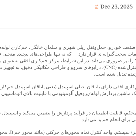
Dec 23, 2025
 صنعت خودرو، حمل‌ونقل ریلی شهری و مبلمان خانگی، خم‌کاری لوله‌ها
امات سخت‌گیرانه‌ای قرار دارد — که نه تنها طراحی‌های پیچیده منحنی 
لا را نیز ضروری می‌داند. در این شرایط، مرکز خم‌کاری افقی به‌عنوان م
پیشرفته مجهز به فناوری عالی ماشین‌کاری عددی کنترل‌شده (CNC)، درایوهای سروو و طراحی مکانیکی دقیق، به
چیده تبدیل شده است.
اری افقی دارای یاتاقان اصلی اسپیندل (یعنی یاتاقان اسپیندل خم‌کا
محکم، قابلیت اطمینان در فرآیند پردازش را تضمین می‌کند و اسپیندل ق
رای انجام خم وا می‌دارد.
دستگاه ابزار CNC با ارتباط چندمحوره: به