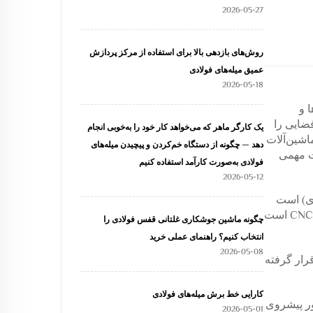
2026-05-27
روش‌های بازدهی بالا برای استفاده از مرکز پردازش
عمیق میله‌های فولادی
2026-05-18
 و
فضایی را
یک کارگر ماهر که می‌خواهد کار خود را به‌خوبی انجام
اشین‌آلات
دهد — چگونه از دستگاه خم‌کردن و پیچیدن میله‌های
 تجهیزات مهمی
فولادی به‌صورت کارآمد استفاده کنیم
2026-05-12
ری) است
که به صورت عمودی قرار گرفته است. این دستگاه یک ماشین پردازش لوله/پروفیل آلومینیومی با قابلیت بالای اتوماسیون CNC است
چگونه ماشین جوشکاری غلتانی قفس فولادی را
انتخاب کنیم؟ راهنمای عملی خرید
2026-05-08
رار گرفته
کارایی خط برش میله‌های فولادی
 عنوان «مغز» سیستم، واحد کنترل تمام محورهای حرکتی (مانند محور خم B، محور پیشروی
2026-05-01