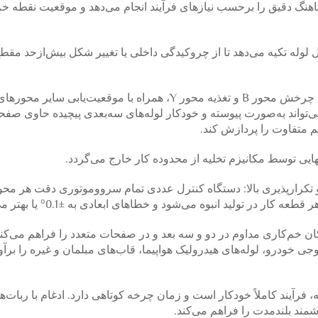
‌دهی عمودی یا هماهنگ دقیق را برحسب نیازهای فرآیند انجام می‌دهد و موقعیت نقطه 
وله تکیه می‌دهد تا از چروکیدگی داخلی یا تغییر شکل بیش‌ازحد مقط
خم کردن و شکل‌دهی فضایی چندصفحه‌ای: از طریق چرخش محور B و تغذیه محور Y، همراه با موقعیت‌یابی
 گوشه‌ای صفحه‌ای C)، تجهیزات می‌تواند به‌صورت پیوسته و خودکار لوله‌های سه‌بعدی پیچیده حاوی
 متفاوت را پردازش کند.
ایی توسط مکانیزم تخلیه از محدوده کار خارج می‌گردد.
لا و تکرارپذیری بالا: دستگاه کنترل عددی تمام سرووموتوری دقت هر مح
ر در تولید انبوه می‌شود و خطاهای ابعادی به ±0.1° یا بهتر می‌رسد.
کان خم‌کاری مداوم در دو و سه بعد و در صفحات متعدد را فراهم می‌کند
ی خودرو، لوله‌های هیدرولیک هواپیما، قاب‌های مبلمان و غیره را برآو
یه، فرآیند کاملاً خودکار است و زمان چرخه کوتاهی دارد. ادغام با ربات‌ها
مند بلندمدت را فراهم می‌کند.