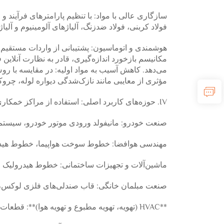
سازگاری عالی با مواد: با تنظیم پارامترهای فرآیند و
فولاد کربنی، فولاد ضدزنگ، آلیاژهای آلومینیوم و آلی
مکانیسم بازخورد اندازه‌گیری، قادر به نظارت آنلاین
می‌دهد. کاهش آسیب به مواد اولیه: در مقایسه با رو
مؤثری از معایبی مانند نازک‌شدگی دیواره لوله، 
IV. حوزه‌های کاربرد اصلی: استفاده از مراکز خمکاری افقی در صنایع متعدد تولید پیشرفته ادغام شده است:
صنعت خودرو: مانیفولد ورودی موتور خودرو، سیستم
مهندسی هوافضا: خطوط سوخت هواپیما، خطوط هیدرول
ماشین‌آلات و تجهیزات ساختمانی: خطوط هیدرولیک فش
صنعت مبلمان خانگی: قاب صندلی‌های فلزی لوکس، قاب
**HVAC (تهویه، تهویه مطبوع و تهویه هوا)**: قطعات لوله مسی تبرید پیچیده.