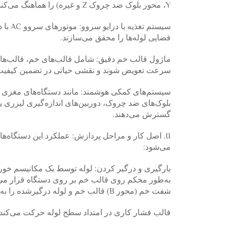
Y، محور بلوک ضد چروک Z و غیره) را هماهنگ می‌کند و قادر به ذخیره و اجرای برنامه‌های پردازشی پیچیده است.
سیستم
فضایی لوله‌ها را محقق می‌سازند.
ماژول قالب خم دقیق: شامل قالب‌های خم، قالب‌های 
سرعت تعویض شوند و نقشی حیاتی در تضمین کیفیت 
سیستم‌های کمکی هوشمند: مانند دستگاه‌های مغزی (ب
بلوک‌های ضد چروک، دوربین‌های اندازه‌گیری لیزری یا
گسترش می‌دهند.
II. اصل کار و مراحل پردازش: عملکرد این دستگاه
می‌شود:
بارگیری و درگیر کردن: لوله توسط یک مکانیسم خور
به‌طور محکم روی قالب خم بر روی دستگاه قرار می‌گ
شفت خم (محور B) قالب خم و لوله درگیرشده را به یک زاویه از پیش تعیین‌شده (زاویه خم) می‌چرخاند. علاوه بر این:
قالب فشار کاری در امتداد سطح لوله حرکت می‌کند و 