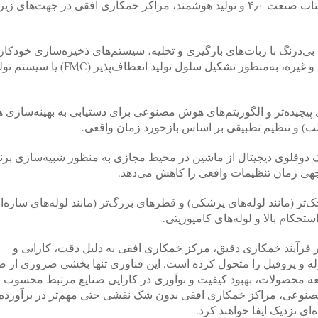
وی. روندهای توسعه و چشم‌انداز آینده: با توسعه پرشتاب صنعت ۴٫۰ و تولید هوشمند، مراکز خمکاری افقی در جهت
 بی‌درنگ با ربات‌های بارگیری و تخلیه، سیستم‌های ذخیره‌سازی خودکار
دستگاه‌های برش لیزری فیبری/علامت‌گذاری لیزری و غیره، به‌منظور تشکیل سلول تولید انعطاف‌پذیر (FMC) 
پیچیده‌تر و الگوریتم‌های هوش مصنوعی برای دستیابی به بهینه‌سازی 
لب) و تنظیم تطبیقی بر اساس بازخورد زمان واقعی.
یک دوقلوی دیجیتال از ماشین در محیط مجازی به منظور شبیه‌سازی برنا
توجهی زمان تنظیمات واقعی را کاهش می‌دهد.
مانند لوله‌های پزشکی) و قطرهای بزرگ‌تر (مانند لوله‌های سازه‌ا
ستحکام بالا و لوله‌های کامپوزیتی.
 در فرآیند خمکاری دقیق، مرکز خمکاری افقی به دلیل دقت، کارایی و
ه و پروفیل را متحول کرده است. این فناوری تنها بخشی ضروری از ص
ه محصولات، بهبود کیفیت و نوآوری در کارایی صنایع مرتبط محسوب م
صنوعی، مراکز خمکاری افقی بدون شک نقشی حتی مهم‌تر در برآورده
‌ای نزدیک ایفا خواهند کرد.