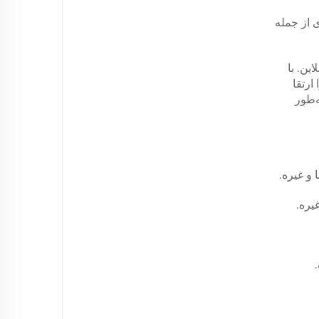
ی از جمله
یزی آفلاین. با
ارتقا
‌طور
و غیره.
یره.